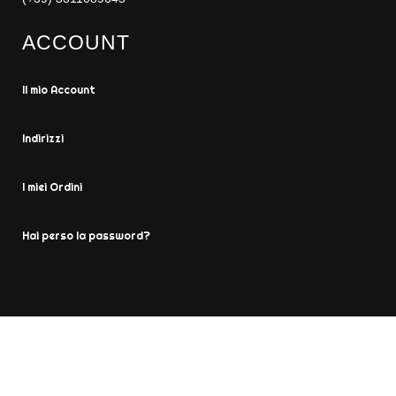
ACCOUNT
Il mio Account
Indirizzi
I miei Ordini
Hai perso la password?
2019 Just shopping Italia -