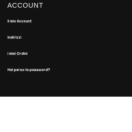
ACCOUNT
Il mio Account
Indirizzi
I miei Ordini
Hai perso la password?
2019 Just shopping Italia -