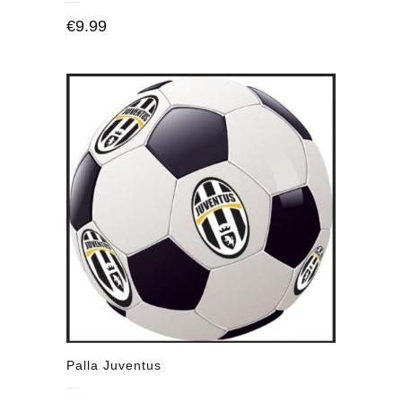
€
9.99
Palla Juventus